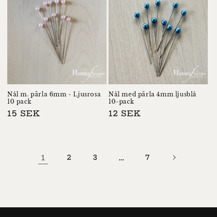
Nål m. pärla 6mm - Ljusrosa
Nål med pärla 4mm ljusblå
10 pack
10-pack
Normalpris
15 SEK
Normalpris
12 SEK
1
2
3
…
7