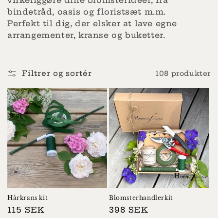
virkeliggøre dine blomsteridéer, fra
k
bindetråd, oasis og floristsæt m.m.
t
Perfekt til dig, der elsker at lave egne
arrangementer, kranse og buketter.
i
o
Filtrer og sortér
108 produkter
n
:
Hårkrans kit
Blomsterhandlerkit
Normalpris
115 SEK
Normalpris
398 SEK