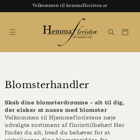
Gå til
Velkommen til hemmafloristen.se
indhold
Indkøbskur
K
Blomsterhandler
o
Skab dine blomsterdrømme – alt til dig,
l
der elsker at nusse med blomster
Velkommen til Hjemmefloristens nøje
l
udvalgte sortiment af floristtilbehør! Her
e
finder du alt, hvad du behøver for at