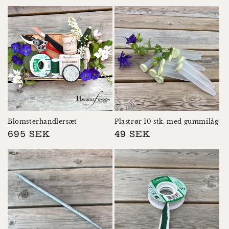
Blomsterhandlersæt
Plastrør 10 stk. med gummilåg
Normalpris
695 SEK
Normalpris
49 SEK