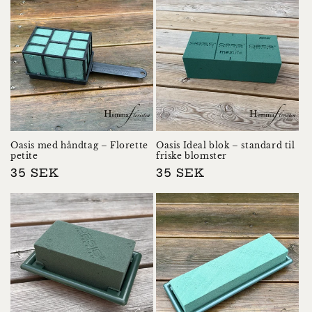
Oasis med håndtag – Florette
Oasis Ideal blok – standard til
petite
friske blomster
Normalpris
35 SEK
Normalpris
35 SEK