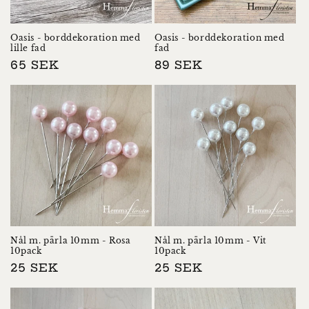
Oasis - borddekoration med
Oasis - borddekoration med
lille fad
fad
Normalpris
65 SEK
Normalpris
89 SEK
Nål m. pärla 10mm - Rosa
Nål m. pärla 10mm - Vit
10pack
10pack
Normalpris
25 SEK
Normalpris
25 SEK