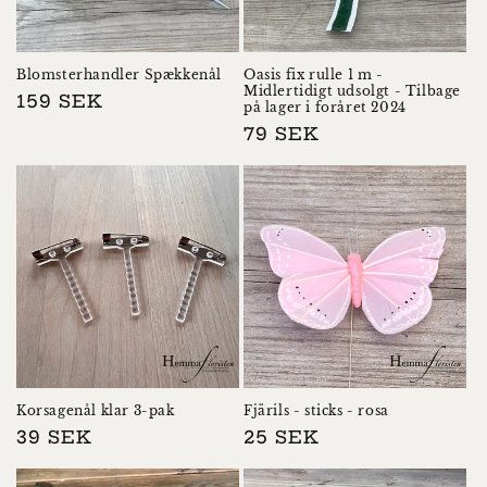
Blomsterhandler Spækkenål
Oasis fix rulle 1 m -
Midlertidigt udsolgt - Tilbage
Normalpris
159 SEK
på lager i foråret 2024
Normalpris
79 SEK
Korsagenål klar 3-pak
Fjärils - sticks - rosa
Normalpris
39 SEK
Normalpris
25 SEK