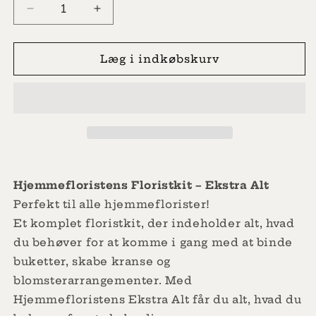
Reducer
Øg
antallet
antallet
for
for
Blomsterhandlerkit
Blomsterhandlerkit
Læg i indkøbskurv
Ekstra
Ekstra
alt
alt
Hjemmefloristens Floristkit – Ekstra Alt
Perfekt til alle hjemmeflorister!
Et komplet floristkit, der indeholder alt, hvad
du behøver for at komme i gang med at binde
buketter, skabe kranse og
blomsterarrangementer. Med
Hjemmefloristens Ekstra Alt får du alt, hvad du