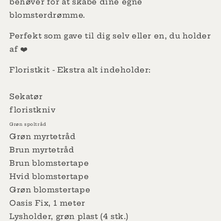
behøver for at skabe dine egne
blomsterdrømme.
Perfekt som gave til dig selv eller en, du holder
af ❤️
Floristkit - Ekstra alt indeholder:
Sekatør
floristkniv
Grøn spoltråd
Grøn myrtetråd
Brun myrtetråd
Brun blomstertape
Hvid blomstertape
Grøn blomstertape
Oasis Fix, 1 meter
Lysholder, grøn plast (4 stk.)