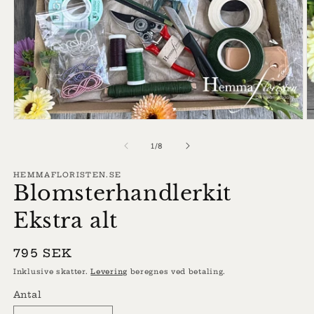
Åbn
Å
mediet
m
1
2
af
1
/
8
i
i
modus
m
HEMMAFLORISTEN.SE
Blomsterhandlerkit
Ekstra alt
Normalpris
795 SEK
Inklusive skatter.
Levering
beregnes ved betaling.
Antal