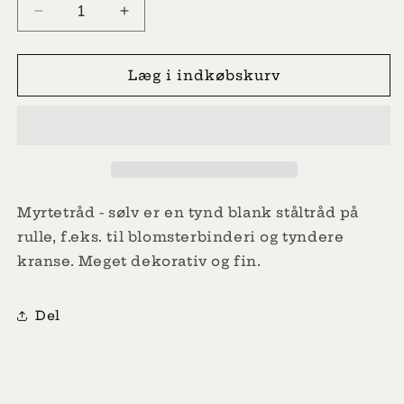
Reducer
Øg
antallet
antallet
for
for
Myrtetråd
Myrtetråd
Læg i indkøbskurv
Sølv
Sølv
blank
blank
100
100
g/rulle
g/rulle
Myrtetråd - sølv er en tynd blank ståltråd på
rulle, f.eks. til blomsterbinderi og tyndere
kranse. Meget dekorativ og fin.
Del