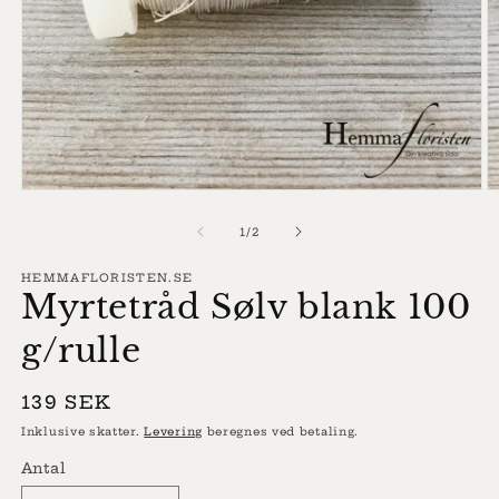
Åbn
Å
mediet
m
1
2
af
1
/
2
i
i
modus
m
HEMMAFLORISTEN.SE
Myrtetråd Sølv blank 100
g/rulle
Normalpris
139 SEK
Inklusive skatter.
Levering
beregnes ved betaling.
Antal