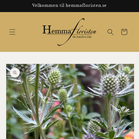
Gå til
Velkommen til hemmafloristen.se
indhold
Indkøbskur
til
duktoplysninger