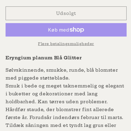
antallet
antallet
for
for
russisk
russisk
Udsolgt
merian
merian
Flere betalingsmuligheder
Eryngium planum Blå Glitter
Sølvskinnende, smukke, runde, blå blomster
med piggede støtteblade.
Smuk i bede og meget taknemmelig og elegant
i buketter og dekorationer med lang
holdbarhed. Kan tørres uden problemer.
Hårdfør staude, der blomstrer fint allerede
første år. Forudsår indendørs februar til marts.
Tildæk såningen med et tyndt lag grus eller