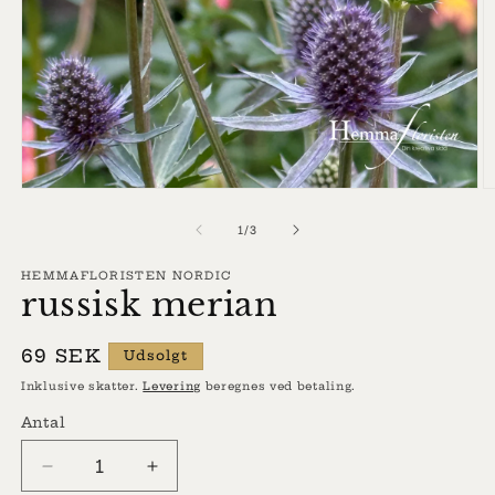
Åbn
Å
mediet
m
1
2
af
1
/
3
i
i
modus
m
HEMMAFLORISTEN NORDIC
russisk merian
Normalpris
69 SEK
Udsolgt
Inklusive skatter.
Levering
beregnes ved betaling.
Antal
Reducer
Øg