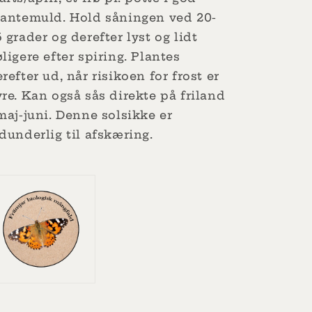
lantemuld.
Hold såningen ved 20-
 grader og derefter lyst og lidt
ligere efter spiring.
Plantes
refter ud, når risikoen for frost er
vre.
Kan også sås direkte på friland
maj-juni.
Denne solsikke er
dunderlig til afskæring.