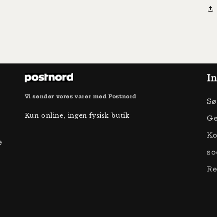
In
Vi sender vores varer med Postnord
Sø
Kun online, ingen fysisk butik
Ge
Ko
e
so
Re