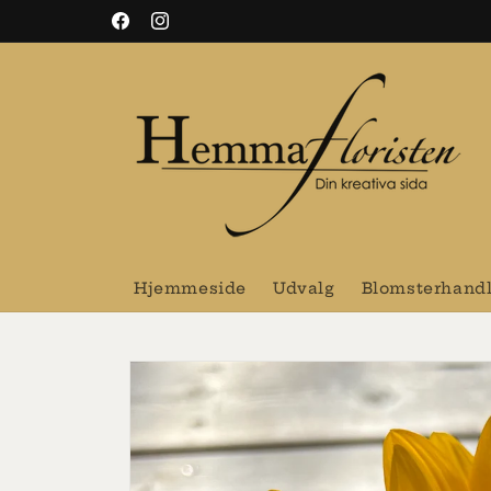
Gå til
Facebook
Instagram
indhold
Hjemmeside
Udvalg
Blomsterhandl
Gå til
produktoplysninger