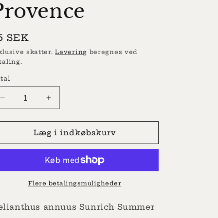
Provence
ormalpris
5 SEK
klusive skatter.
Levering
beregnes ved
taling.
tal
Reducer
Øg
antallet
antallet
for
for
Solsikke
Solsikke
Læg i indkøbskurv
-
-
Sommer
Sommer
Provence
Provence
Flere betalingsmuligheder
elianthus annuus Sunrich Summer