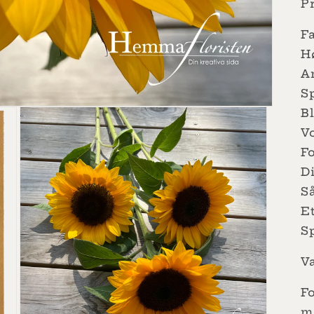
P
Fa
Hø
An
S
Bl
V
Fo
Di
S
Et
Sp
V
F
ma