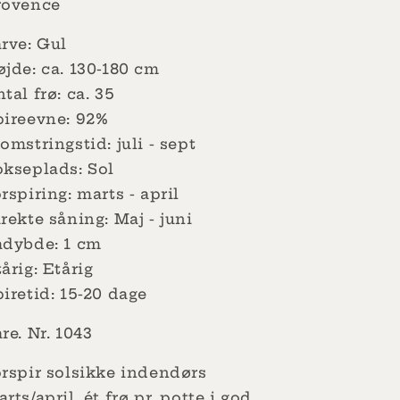
rovence
rve: Gul
jde: ca. 130-180 cm
tal frø: ca. 35
pireevne: 92%
omstringstid: juli - sept
okseplads: Sol
rspiring: marts - april
rekte såning: Maj - juni
ådybde: 1 cm
årig: Etårig
iretid: 15-20 dage
are.
Nr.
1043
orspir solsikke indendørs
rts/april, ét frø pr. potte i god