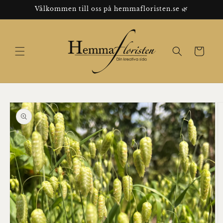
vidare
Välkommen till oss på hemmafloristen.se 🌿
till
innehåll
Varukorg
vidare till
duktinformation