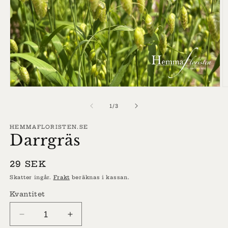
Öppna
Ö
mediet
m
1
2
av
1
/
3
i
i
modalfönster
m
HEMMAFLORISTEN.SE
Darrgräs
Ordinarie
29 SEK
pris
Skatter ingår.
Frakt
beräknas i kassan.
Kvantitet
Minska
Öka