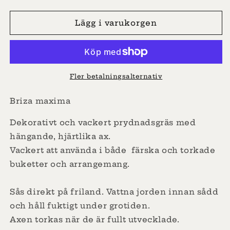
kvantitet
kvantitet
för
för
Darrgräs
Darrgräs
Lägg i varukorgen
Fler betalningsalternativ
Briza maxima
Dekorativt och vackert prydnadsgräs med
hängande, hjärtlika ax.
Vackert att använda i både
färska och torkade
buketter och arrangemang.
Sås direkt på friland. Vattna jorden innan sådd
och håll fuktigt under grotiden.
Axen torkas när de är fullt utvecklade.